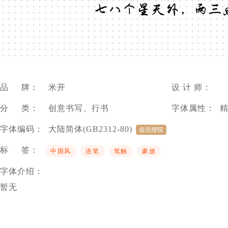
七八个星天外，两三
品 牌：
米开
设 计 师：
分 类：
创意书写、行书
字体属性：
字体编码：
大陆简体(GB2312-80)
标 签：
中国风
连笔
笔触
豪放
字体介绍：
暂无