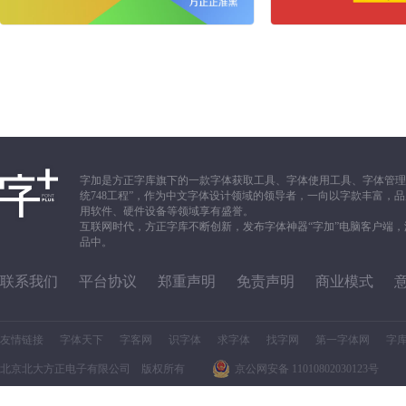
字加是方正字库旗下的一款字体获取工具、字体使用工具、字体管理
统748工程”，作为中文字体设计领域的领导者，一向以字款丰富
用软件、硬件设备等领域享有盛誉。
互联网时代，方正字库不断创新，发布字体神器“字加”电脑客户端
品中。
联系我们
平台协议
郑重声明
免责声明
商业模式
友情链接
字体天下
字客网
识字体
求字体
找字网
第一字体网
字
北京北大方正电子有限公司 版权所有
京公网安备 11010802030123号