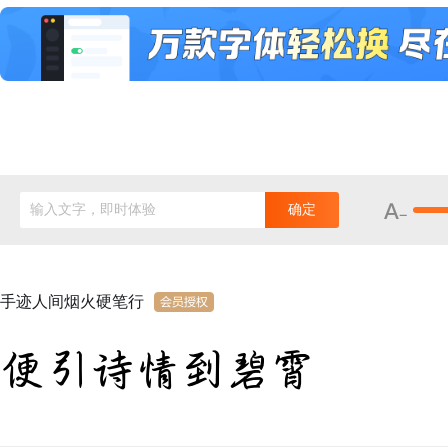
输入文字，即时体验
确定
手迹人间烟火硬笔行
便引诗情到碧霄