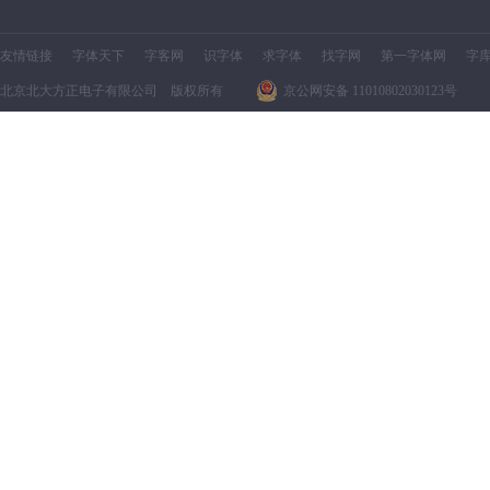
友情链接
字体天下
字客网
识字体
求字体
找字网
第一字体网
字
北京北大方正电子有限公司 版权所有
京公网安备 11010802030123号