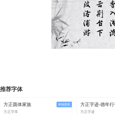
推荐字体
方正圆体家族
方正字迹-德年行
单独授权
方正字库
方正字迹