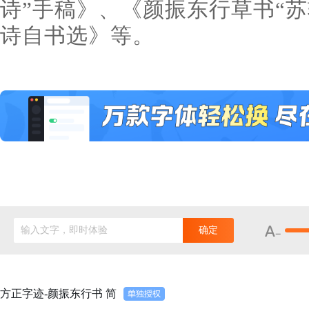
诗”手稿》、《颜振东行草书“
诗自书选》等。
输入文字，即时体验
确定
方正字迹-颜振东行书 简