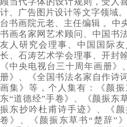
顾当代字体的设计规则，受人
计、广告图片设计等文字领域。
台书画院元老、主任编辑 。中
书画名家网艺术顾问、中国书
友人研究会理事、中国国际友
长、石涛艺术学会理事、开封
《中央电视台三十周年画册》、
册》、《全国书法名家自作诗
画集》等，个人集有：《颜振
东“道德经”手卷》、《颜振东
振东抄吟杜甫诗手迹》、《颜
卷》、《颜振东草书“楚辞”