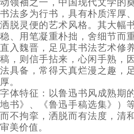
动领袖之一，中国现代文学的
书法多为行书，具有朴质浑厚
洒脱灵便的艺术风格。其大幅
稳、用笔凝重朴拙，舍细节而
直入魏晋，足见其书法艺术修
稿，则信手拈来，心闲手熟，
法具备，常得天真烂漫之趣，
厚。
字体特征：以鲁迅书风成熟期
地书》、《鲁迅手稿选集》）
而不拘挛，洒脱而有法度，清
审美价值。