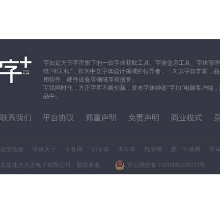
字加是方正字库旗下的一款字体获取工具、字体使用工具、字体管理
统748工程”，作为中文字体设计领域的领导者，一向以字款丰富
用软件、硬件设备等领域享有盛誉。
互联网时代，方正字库不断创新，发布字体神器“字加”电脑客户端
品中。
联系我们
平台协议
郑重声明
免责声明
商业模式
友情链接
字体天下
字客网
识字体
求字体
找字网
第一字体网
字
北京北大方正电子有限公司 版权所有
京公网安备 11010802030123号