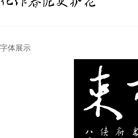
化作春泥更护花
字体展示