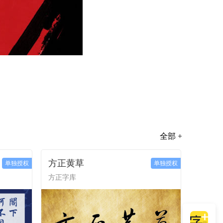
全部 +
方正黄草
单独授权
单独授权
方正字库