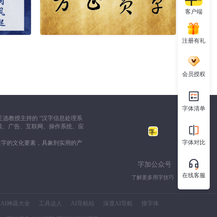
客户端
注册有礼
会员授权
字体清单
选教授主持的 “汉字信息处理系
装、广告、互联网、操作系统、应
字体对比
文字的文化要素，具象到实用的产
字加公众号
在线客服
了解更多用字技巧
AI神器大全
工具达人
AI导航站
深度AI导航
搜字体