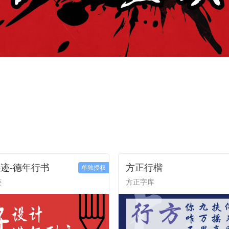
迹-德年行书
方正行楷
单独授权
迹
方正字库