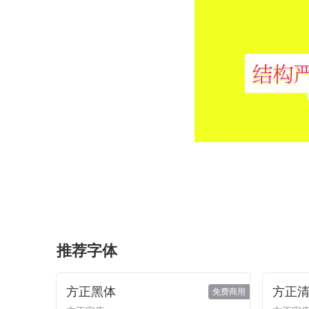
推荐字体
方正黑体
方正
免费商用