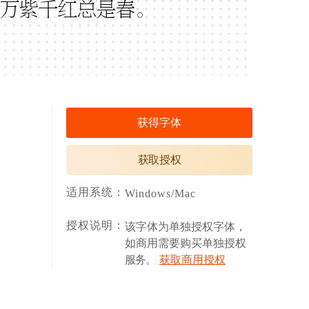
万紫千红总是春。
获得字体
获取授权
适用系统：
Windows/Mac
授权说明：
该字体为单独授权字体，
如商用需要购买单独授权
服务。
获取商用授权