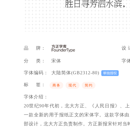
胜日寻芳泗水滨，
品 牌：
设 
分 类：
宋体
字
字体编码：
大陆简体(GB2312-80)
标 签：
商务
现代
简约
字体介绍：
20世纪90年代初，北大方正、《人民日报》、
一款全新的用于报纸正文的宋体字。这款字体由
部设计，北大方正负责制作。方正新报宋针对当时