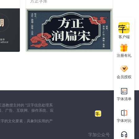
方正字库
客户端
注册有礼
会员授权
字体清单
选教授主持的 “汉字信息处理系
装、广告、互联网、操作系统、应
字体对比
文字的文化要素，具象到实用的产
字加公众号