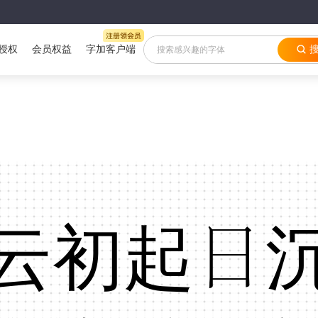
授权
会员权益
字加客户端
云初起日