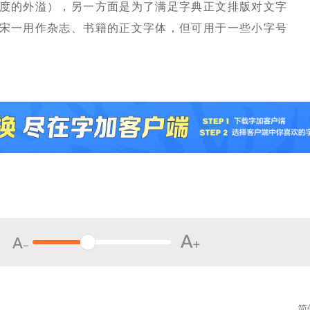
度的外溢），另一方面是为了满足字典正文排版对文字
宋一用作杂志、书籍的正文字体，但可用于一些小字号
简