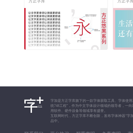
方正字库
方正字
字加是方正字库旗下的一款字体获取工具、字体使用
统748工程”，作为中文字体设计领域的领导者，
用软件、硬件设备等领域享有盛誉。
互联网时代，方正字库不断创新，发布字体神器“字
品中。