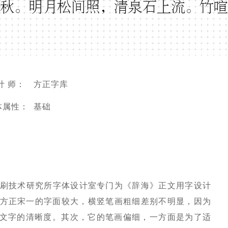
秋。明月松间照，清泉石上流。竹喧
计 师：
方正字库
体属性：
基础
印刷技术研究所字体设计室专门为《辞海》正文用字设计
。方正宋一的字面较大，横竖笔画粗细差别不明显，因为
文字的清晰度。其次，它的笔画偏细，一方面是为了适