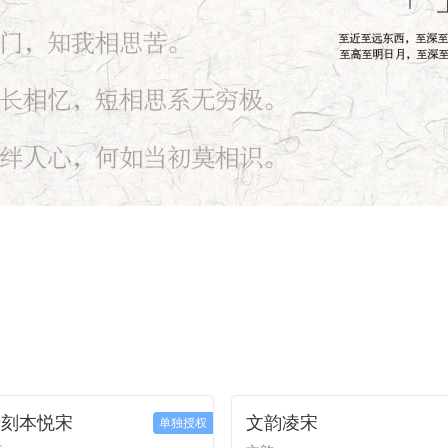
清刻本悦宋
文韵凌宋
单独授权