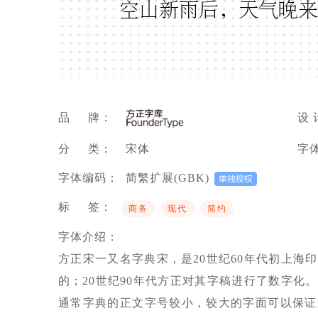
空山新雨后，天气晚来
品 牌：
设 
分 类：
宋体
字
字体编码：
简繁扩展(GBK)
标 签：
商务
现代
简约
字体介绍：
方正宋一又名字典宋，是20世纪60年代初上海
的；20世纪90年代方正对其字稿进行了数字化
通常字典的正文字号较小，较大的字面可以保证