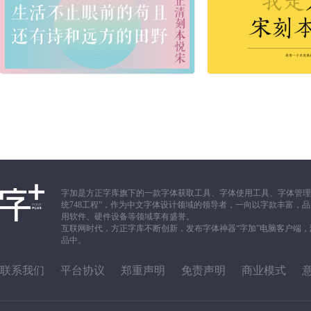
字加是方正字库旗下的一款字体获取工具、字体使用工具、字体管理
统748工程”，作为中文字体设计领域的领导者，一向以字款丰富
用软件、硬件设备等领域享有盛誉。
互联网时代，方正字库不断创新，发布字体神器“字加”电脑客户端
品中。
联系我们
平台协议
郑重声明
免责声明
商业模式