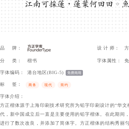
江南可採蓮，蓮葉何田田。
品 牌：
设 计 师：
分 类：
楷书
字体属性：
字体编码：
港台地区(BIG-5)
标 签：
商务
现代
简约
字体介绍：
方正楷体源于上海印刷技术研究所为铅字印刷设计的“华文楷体
代，新中国成立后一直是主要使用的铅字楷体。在此期间
进行了数次改良，并添加了简体字。方正楷体的结构秀丽