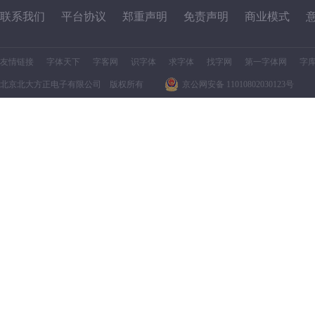
联系我们
平台协议
郑重声明
免责声明
商业模式
友情链接
字体天下
字客网
识字体
求字体
找字网
第一字体网
字
北京北大方正电子有限公司 版权所有
京公网安备 11010802030123号