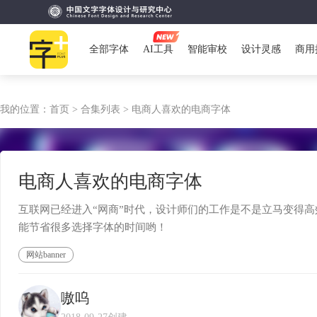
全部字体
AI工具
智能审校
设计灵感
商用
我的位置：
首页 >
合集列表 >
电商人喜欢的电商字体
电商人喜欢的电商字体
互联网已经进入“网商”时代，设计师们的工作是不是立马变得
能节省很多选择字体的时间哟！
网站banner
嗷呜