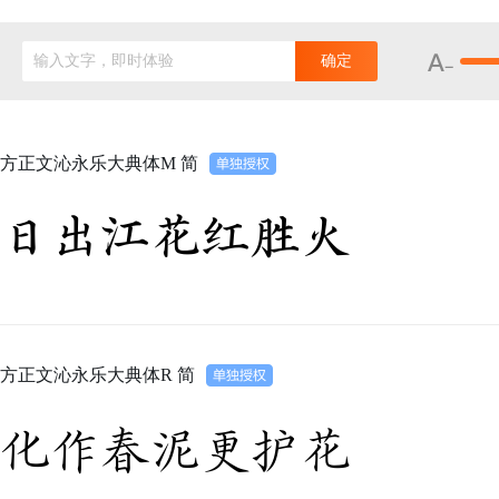
输入文字，即时体验
确定
方正文沁永乐大典体M 简
日出江花红胜火
方正文沁永乐大典体R 简
化作春泥更护花