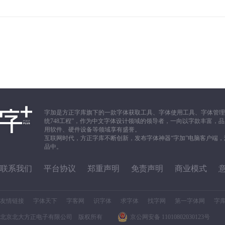
字加是方正字库旗下的一款字体获取工具、字体使用工具、字体管理
统748工程”，作为中文字体设计领域的领导者，一向以字款丰富
用软件、硬件设备等领域享有盛誉。
互联网时代，方正字库不断创新，发布字体神器“字加”电脑客户端
品中。
联系我们
平台协议
郑重声明
免责声明
商业模式
友情链接
字体天下
字客网
识字体
求字体
找字网
第一字体网
字
北京北大方正电子有限公司 版权所有
京公网安备 11010802030123号