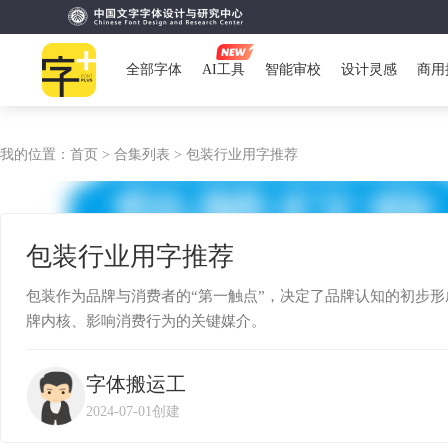
全部字体
AI工具
智能审校
设计灵感
商用
我的位置：
首页 >
合集列表 >
包装行业用字推荐
包装行业用字推荐
包装作为品牌与消费者的“第一触点”，决定了品牌认知的初步
牌内核、影响消费行为的关键媒介。
字体搬运工
2024-07-01创建