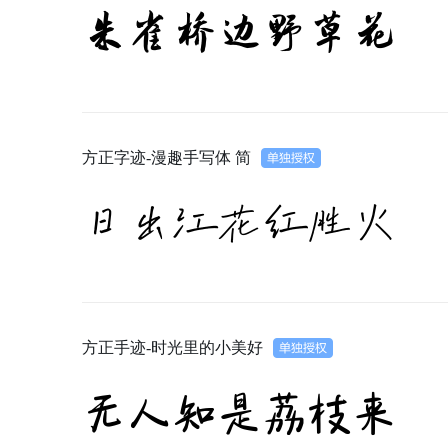
朱雀桥边野草花
方正字迹-漫趣手写体 简
日出江花红胜火
方正手迹-时光里的小美好
无人知是荔枝来