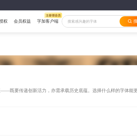
授权
会员权益
字加客户端
振——既要传递创新活力，亦需承载历史底蕴。选择什么样的字体能