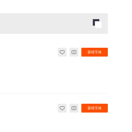
获得字体
获得字体