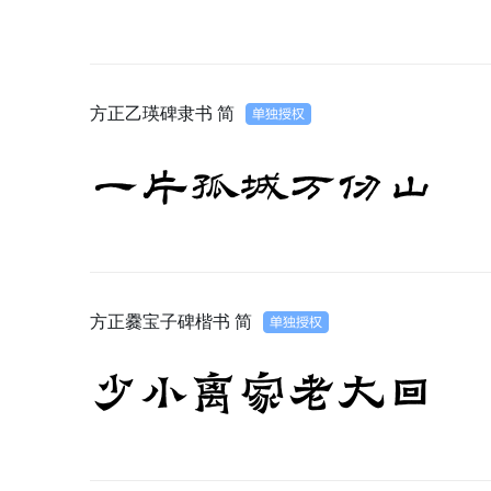
方正乙瑛碑隶书 简
一片孤城万仞山
方正爨宝子碑楷书 简
少小离家老大回