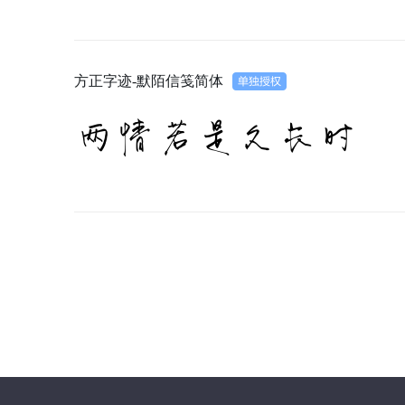
方正字迹-默陌信笺简体
两情若是久长时