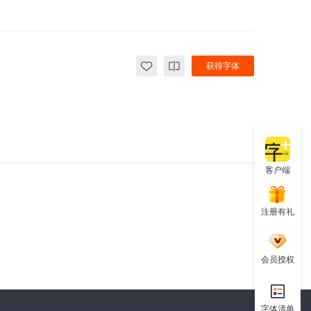
获得字体
客户端
注册有礼
会员授权
字体清单