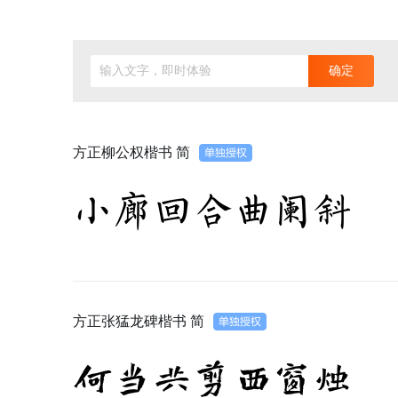
输入文字，即时体验
确定
方正柳公权楷书 简
小廊回合曲阑斜
方正张猛龙碑楷书 简
何当共剪西窗烛