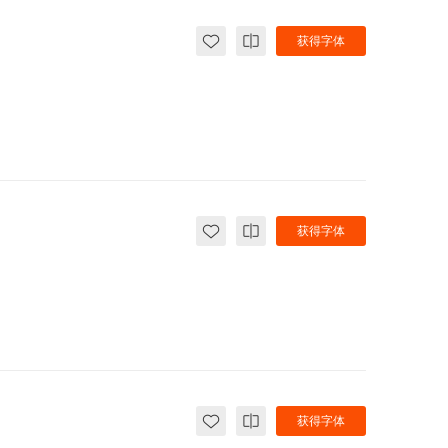
获得字体
获得字体
获得字体