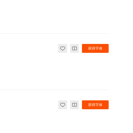
获得字体
获得字体