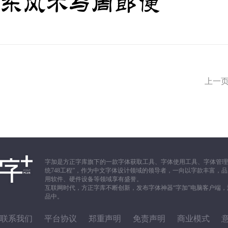
东风不与周郎便
上一
字加是方正字库旗下的一款字体获取工具、字体使用工具、字体管理
统748工程”，作为中文字体设计领域的领导者，一向以字款丰富
用软件、硬件设备等领域享有盛誉。
互联网时代，方正字库不断创新，发布字体神器“字加”电脑客户端
品中。
联系我们
平台协议
郑重声明
免责声明
商业模式