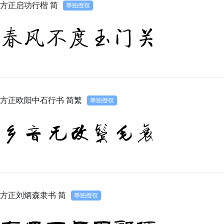
方正启功行楷 简
春风不度玉门关
方正欧阳中石行书 简繁
乡音无改鬓毛衰
方正刘炳森隶书 简