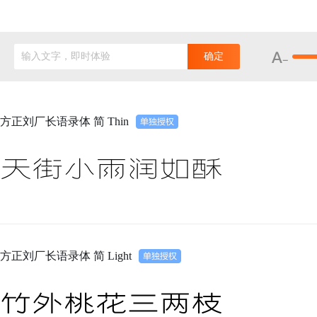
输入文字，即时体验
确定
方正刘厂长语录体 简 Thin
天街小雨润如酥
方正刘厂长语录体 简 Light
竹外桃花三两枝