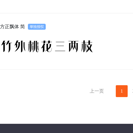
方正飘体 简
竹外桃花三两枝
上一页
1