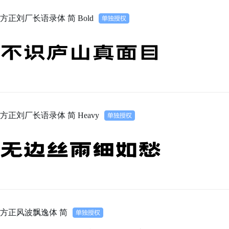
方正刘厂长语录体 简 Bold
不识庐山真面目
方正刘厂长语录体 简 Heavy
无边丝雨细如愁
方正风波飘逸体 简