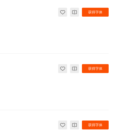
获得字体
获得字体
获得字体