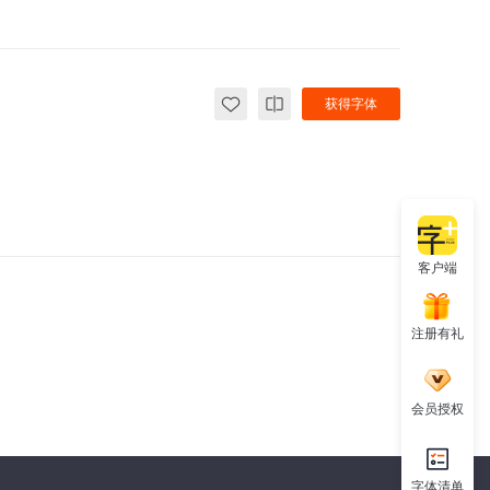
获得字体
客户端
注册有礼
会员授权
字体清单