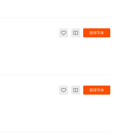
获得字体
获得字体