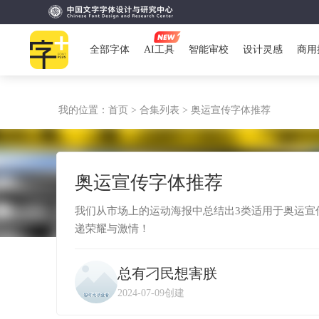
全部字体
AI工具
智能审校
设计灵感
商用
我的位置：
首页 >
合集列表 >
奥运宣传字体推荐
奥运宣传字体推荐
我们从市场上的运动海报中总结出3类适用于奥运宣
递荣耀与激情！
总有刁民想害朕
2024-07-09创建