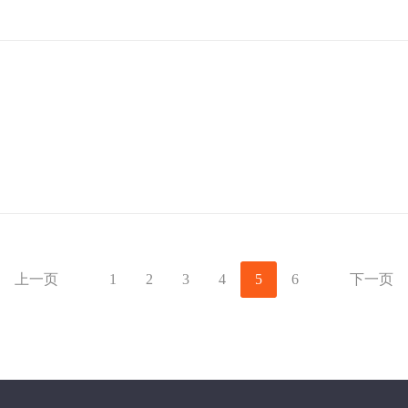
上一页
1
2
3
4
5
6
下一页