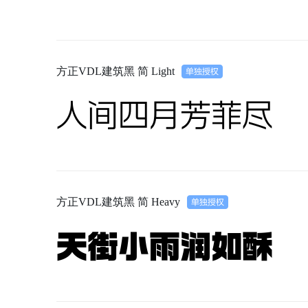
方正VDL建筑黑 简 Light
人间四月芳菲尽
方正VDL建筑黑 简 Heavy
天街小雨润如酥