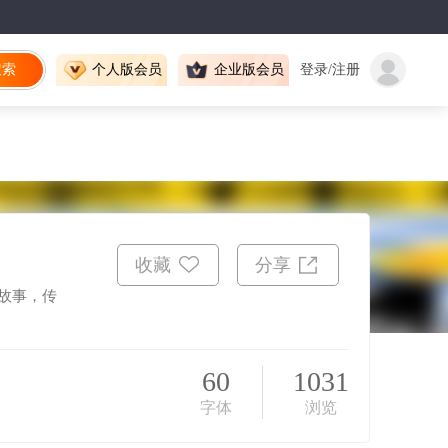
搜索
个人版会员
企业版会员
登录/注册
收藏
分享
故事，传
60
1031
字体
浏览