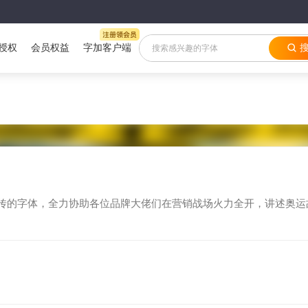
授权
会员权益
字加客户端
传的字体，全力协助各位品牌大佬们在营销战场火力全开，讲述奥运