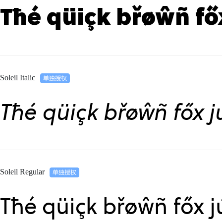
Tħé qüiçk břøŵñ fő
Soleil Italic
Tħé qüiçk břøŵñ főx j
Soleil Regular
Tħé qüiçk břøŵñ főx j