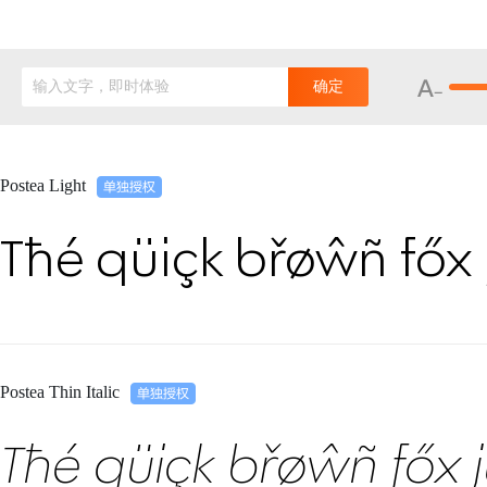
输入文字，即时体验
确定
Postea Light
Tħé qüiçk břøŵñ főx 
Postea Thin Italic
Tħé qüiçk břøŵñ főx 