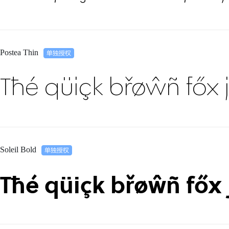
Postea Thin
Tħé qüiçk břøŵñ főx 
Soleil Bold
Tħé qüiçk břøŵñ főx 