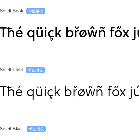
Soleil Book
Tħé qüiçk břøŵñ főx 
Soleil Light
Tħé qüiçk břøŵñ főx j
Soleil Black