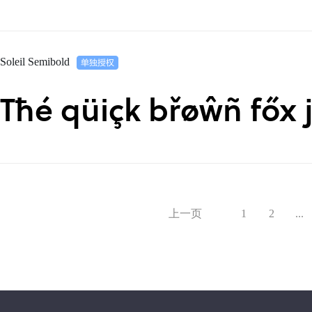
Soleil Semibold
Tħé qüiçk břøŵñ főx 
上一页
1
2
...