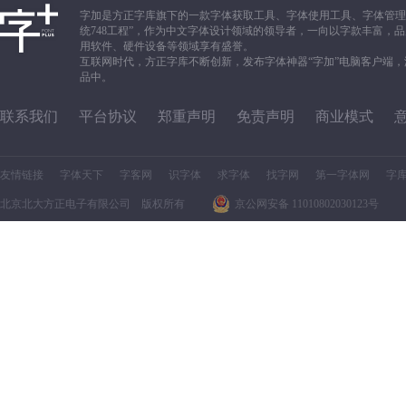
字加是方正字库旗下的一款字体获取工具、字体使用工具、字体管理
统748工程”，作为中文字体设计领域的领导者，一向以字款丰富
用软件、硬件设备等领域享有盛誉。
互联网时代，方正字库不断创新，发布字体神器“字加”电脑客户端
品中。
联系我们
平台协议
郑重声明
免责声明
商业模式
友情链接
字体天下
字客网
识字体
求字体
找字网
第一字体网
字
北京北大方正电子有限公司 版权所有
京公网安备 11010802030123号