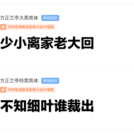
方正兰亭大黑简体
2009亚洲最具影响力设计铜奖
少小离家老大回
方正兰亭特黑简体
2009亚洲最具影响力设计铜奖
不知细叶谁裁出