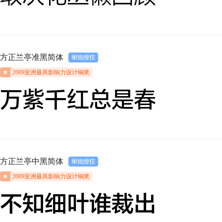
方正兰亭准黑简体
2009亚洲最具影响力设计铜奖
万紫千红总是春
方正兰亭中黑简体
2009亚洲最具影响力设计铜奖
不知细叶谁裁出