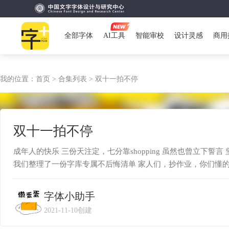
全部字体
AI工具
智能审校
设计灵感
商用
我的位置：
首页 >
合集列表 >
双十一拍不停
双十一拍不停
成年人的快乐 三份天注定，七分靠shopping 虽然也曾立下
我们整理了一份字库专属不后悔清单 家人们，抄作业，你们懂
字体小助手
2021-11-10创建