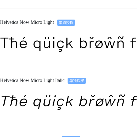
Helvetica Now Micro Light
Tħé qüiçk břøŵñ f
Helvetica Now Micro Light Italic
Tħé qüiçk břøŵñ f