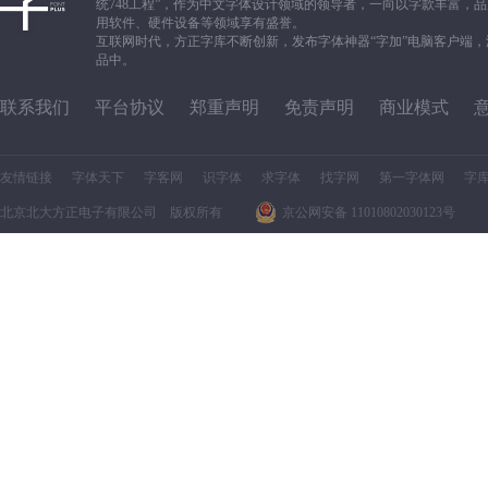
统748工程”，作为中文字体设计领域的领导者，一向以字款丰富
用软件、硬件设备等领域享有盛誉。
互联网时代，方正字库不断创新，发布字体神器“字加”电脑客户端
品中。
联系我们
平台协议
郑重声明
免责声明
商业模式
友情链接
字体天下
字客网
识字体
求字体
找字网
第一字体网
字
北京北大方正电子有限公司 版权所有
京公网安备 11010802030123号