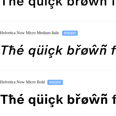
Tħé qüiçk břøŵñ f
Helvetica Now Micro Medium Italic
Tħé qüiçk břøŵñ f
Helvetica Now Micro Bold
Tħé qüiçk břøŵñ f