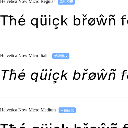
Helvetica Now Micro Regular
Tħé qüiçk břøŵñ f
Helvetica Now Micro Italic
Tħé qüiçk břøŵñ f
Helvetica Now Micro Medium