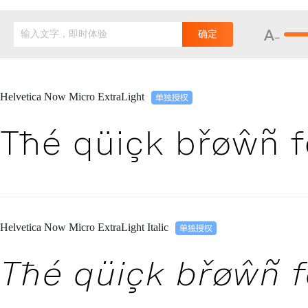
输入文字，即时体验
确定
Helvetica Now Micro ExtraLight
Tħé qüiçk břøŵñ f
Helvetica Now Micro ExtraLight Italic
Tħé qüiçk břøŵñ f