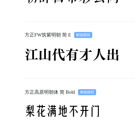
方正FW筑紫明朝 简 E
江山代有才人出
方正高原明朝体 简 Bold
梨花满地不开门