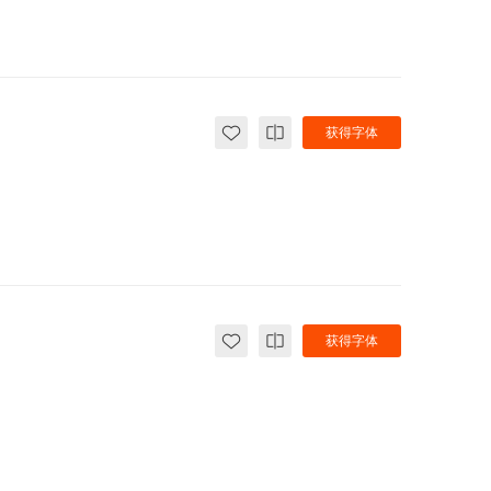
获得字体
获得字体