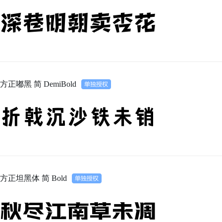
深巷明朝卖杏花
方正嘟黑 简 DemiBold
折戟沉沙铁未销
方正坦黑体 简 Bold
秋尽江南草未凋