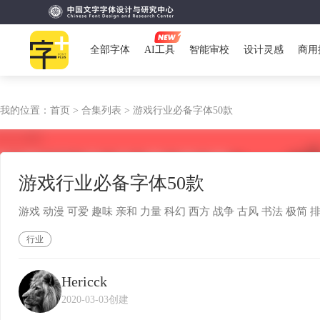
全部字体
AI工具
智能审校
设计灵感
商用
我的位置：
首页 >
合集列表 >
游戏行业必备字体50款
游戏行业必备字体50款
游戏 动漫 可爱 趣味 亲和 力量 科幻 西方 战争 古风 书法 极简 
行业
Hericck
2020-03-03创建