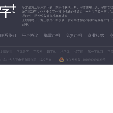
字加是方正字库旗下的一款字体获取工具、字体使用工具、字体管理
统748工程”，作为中文字体设计领域的领导者，一向以字款丰富
用软件、硬件设备等领域享有盛誉。
互联网时代，方正字库不断创新，发布字体神器“字加”电脑客户端
品中。
联系我们
平台协议
郑重声明
免责声明
商业模式
友情链接
字体天下
字客网
识字体
求字体
找字网
第一字体网
字
北京北大方正电子有限公司 版权所有
京公网安备 11010802030123号