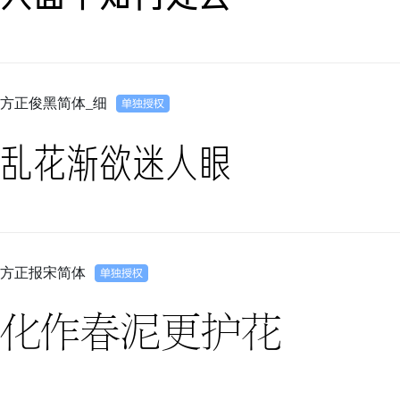
方正俊黑简体_细
乱花渐欲迷人眼
方正报宋简体
化作春泥更护花