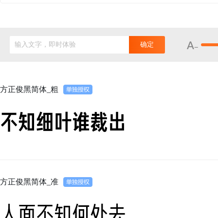
输入文字，即时体验
确定
方正俊黑简体_粗
不知细叶谁裁出
方正俊黑简体_准
人面不知何处去