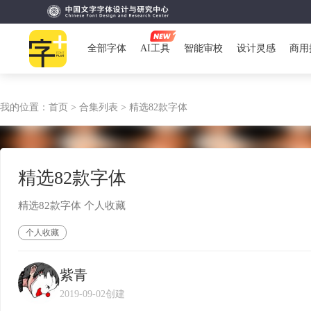
全部字体
AI工具
智能审校
设计灵感
商用
我的位置：
首页 >
合集列表 >
精选82款字体
精选82款字体
精选82款字体 个人收藏
个人收藏
紫青
2019-09-02创建