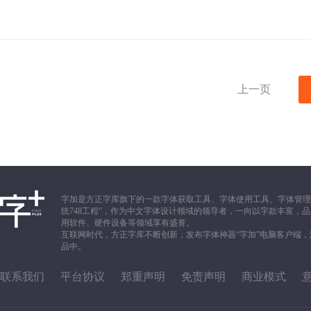
上一页
字加是方正字库旗下的一款字体获取工具、字体使用工具、字体管理
统748工程”，作为中文字体设计领域的领导者，一向以字款丰富
用软件、硬件设备等领域享有盛誉。
互联网时代，方正字库不断创新，发布字体神器“字加”电脑客户端
品中。
联系我们
平台协议
郑重声明
免责声明
商业模式