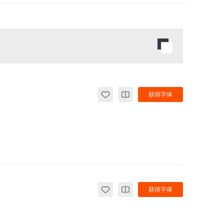
获得字体
获得字体