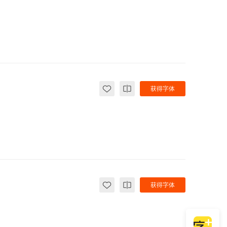
获得字体
获得字体