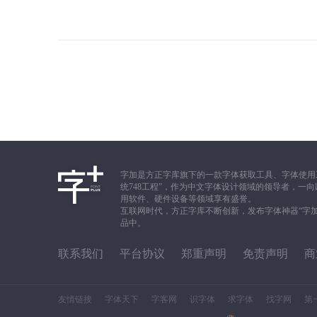
字加是方正字库旗下的一款字体获取工具、字体使用
统748工程”，作为中文字体设计领域的领导者，
用软件、硬件设备等领域享有盛誉。
互联网时代，方正字库不断创新，发布字体神器“字
品中。
联系我们
平台协议
郑重声明
免责声明
商
友情链接
字体天下
字客网
识字体
求字体
找字网
第