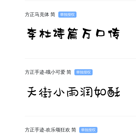
方正马克体 简
李杜诗篇万口传
方正手迹-哦小可爱 简
天街小雨润如酥
方正手迹-欢乐颂狂欢 简