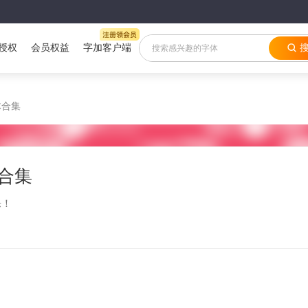
授权
会员权益
字加客户端
体合集
合集
乐！