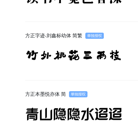
方正字迹-刘鑫标幼体 简繁
竹外桃花三两枝
方正本墨悦亦体 简
青山隐隐水迢迢