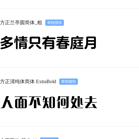
方正兰亭圆简体_粗
多情只有春庭月
方正清纯体简体 ExtraBold
人面不知何处去