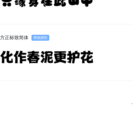
只缘身在此山中
方正标致简体
化作春泥更护花