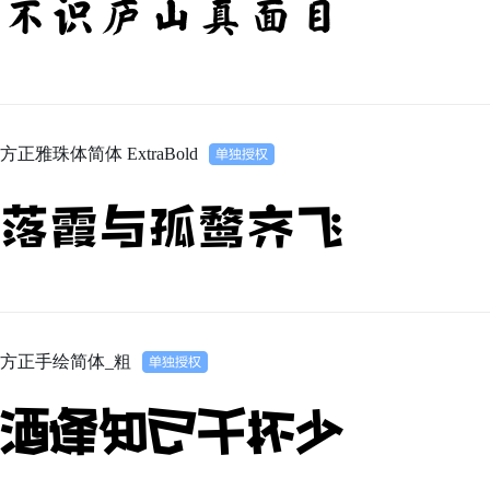
不识庐山真面目
方正雅珠体简体 ExtraBold
落霞与孤鹜齐飞
方正手绘简体_粗
酒逢知己千杯少