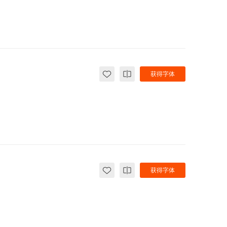
获得字体
获得字体