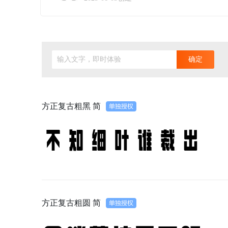
输入文字，即时体验
确定
方正复古粗黑 简
不知细叶谁裁出
方正复古粗圆 简