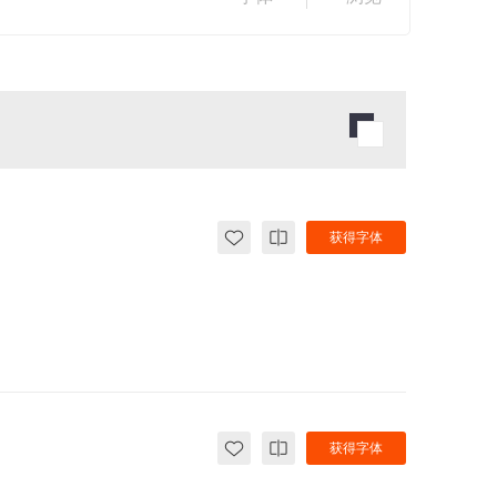
获得字体
获得字体