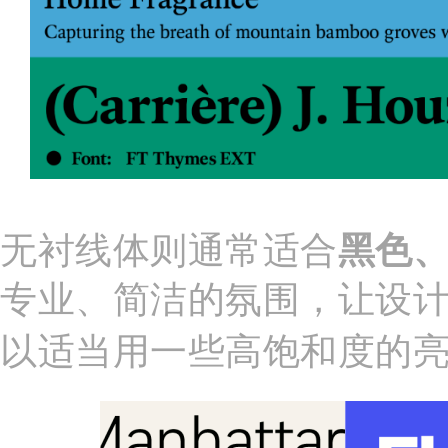
无衬线体则通常适合
黑色
专业、简洁的氛围，让设计
以适当用一些高饱和度的