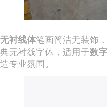
无衬线体
笔画简洁无装饰，
数
典无衬线字体，适用于
造专业氛围。