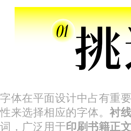
字体在平面设计中占有重
性来选择相应的字体。
衬
词，广泛用于
印刷书籍正