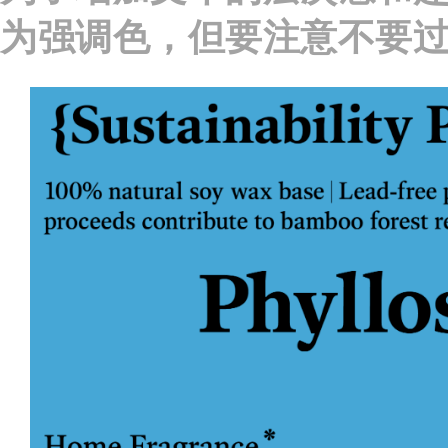
为强调色，但要注意不要