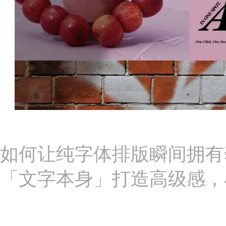
如何让纯字体排版瞬间拥有
「文字本身」打造高级感，