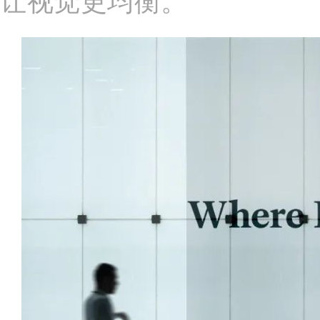
让视觉更均衡。