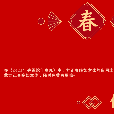
在《2025年央视蛇年春晚》中，方正春晚如意体
的应用非
载方正春晚如意体，限时免费商用哦~
）