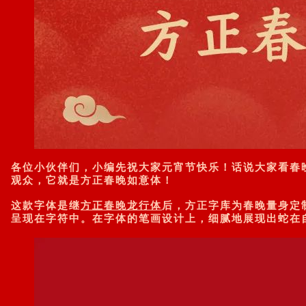
各
位小伙伴们，小编先祝大家元宵节快乐！话说大家看春
观众，它就是方正春晚如意体！
这款字体是继
方正春晚龙行体
后，方正字库为春晚量身定
呈现在字符中。
在字体的笔画设计上，细腻地展现出蛇在