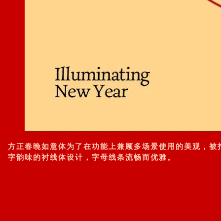
方正春晚如意体为了在功能上兼顾多场景使用的美观，被
字韵味的衬线体设计，字母线条流畅而优雅。