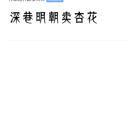
深巷明朝卖杏花