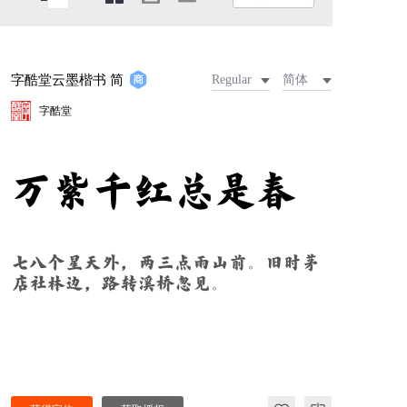
字酷堂云墨楷书 简
Regular
简体
字酷堂
万紫千红总是春
七八个星天外，两三点雨山前。旧时茅
店社林边，路转溪桥忽见。