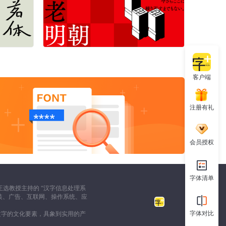
客户端
注册有礼
会员授权
字体清单
选教授主持的 “汉字信息处理系
装、广告、互联网、操作系统、应
字体对比
文字的文化要素，具象到实用的产