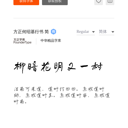
获得字体
获取授权
方正何绍基行书 简
Regular
简体
中华精品字库
柳暗花明又一村
江南可采莲，莲叶何田田。鱼戏莲叶
间，鱼戏莲叶东。鱼戏莲叶西，鱼戏莲
叶南。