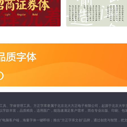
工具、字体管理工具。方正字库隶属于北京北大方正电子有限公司，起源于北京大学王
一向以字款丰富，品质精良，适用面广，能迅速满足客户需求，而在专业出版、印刷、包
加”电脑客户端，海量字体一键即得；推出“方正字库文创”品牌，通过创意与智慧，把