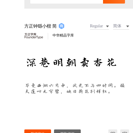
方正钟繇小楷 简
Regular
简体
中华精品字库
深巷明朝卖杏花
毕竟西湖六月中，风光不与四时同。接
天莲叶无穷碧，映日荷花别样红。