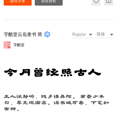
获得字体
获取授权
字酷堂云岳隶书 简
Regular
简体
字酷堂
今月曾经照古人
丈人试静听，贱子请具陈。 甫昔少年
日，早充观国宾。读书破万卷，下笔如
有神。