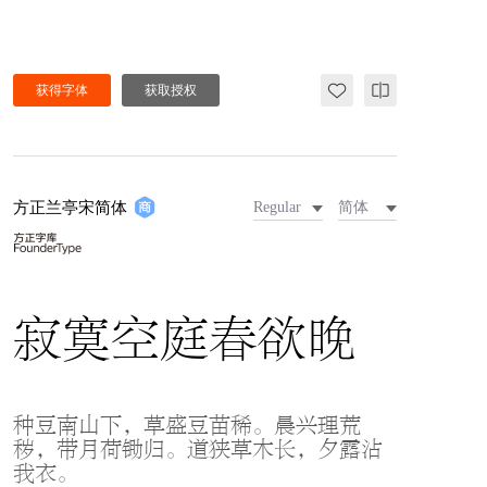
获得字体
获取授权
方正兰亭宋简体
Regular
简体
寂寞空庭春欲晚
种豆南山下，草盛豆苗稀。晨兴理荒
秽，带月荷锄归。道狭草木长，夕露沾
我衣。