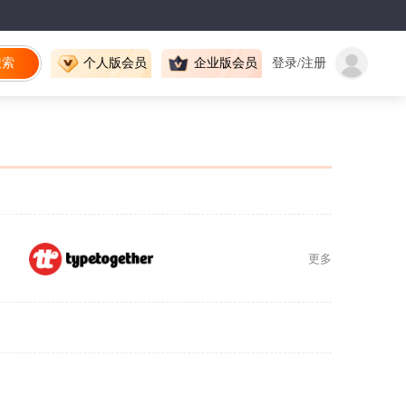
搜索
个人版会员
企业版会员
登录/注册
更多