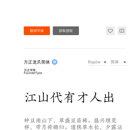
获得字体
获取授权
方正龙爪简体
Regular
简体
江山代有才人出
种豆南山下，草盛豆苗稀。晨兴理荒
秽，带月荷锄归。道狭草木长，夕露沾