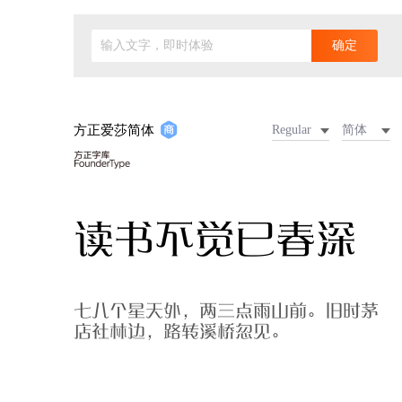
输入文字，即时体验
确定
方正爱莎简体
Regular
简体
读书不觉已春深
七八个星天外，两三点雨山前。旧时茅
店社林边，路转溪桥忽见。