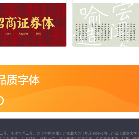
工具、字体管理工具。方正字库隶属于北京北大方正电子有限公司，起源于北京大学王
一向以字款丰富，品质精良，适用面广，能迅速满足客户需求，而在专业出版、印刷、包