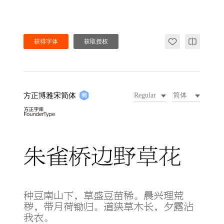
获得字体
获取授权
方正博雅宋简体
Regular
简体
朱雀桥边野草花
种豆南山下，草盛豆苗稀。晨兴理荒
秽，带月荷锄归。道狭草木长，夕露沾
我衣。