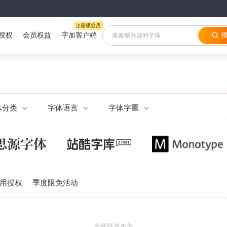
授权
会员权益
字加客户端
体分类
字体语言
字体字重
用授权
季度限免活动
全部筛选条件