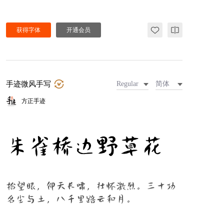
获得字体
开通会员
手迹微风手写
Regular
简体
方正手迹
朱雀桥边野草花
抬望眼，仰天长啸，壮怀激烈。三十功
名尘与土，八千里路云和月。