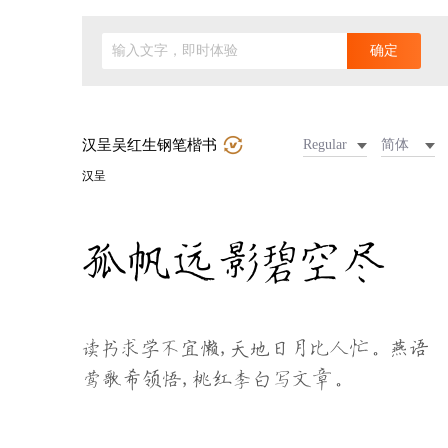
输入文字，即时体验
确定
汉呈吴红生钢笔楷书
Regular
简体
汉呈
孤帆远影碧空尽
读书求学不宜懒，天地日月比人忙。燕语
莺歌希领悟，桃红李白写文章。