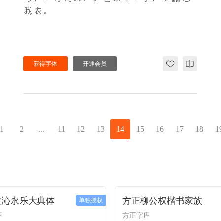
我衣。
获得字体
开通会员
1
2
...
11
12
13
14
15
16
17
18
1
文沁永乐大典体
方正柳公权楷书家族
单独授权
库
方正字库