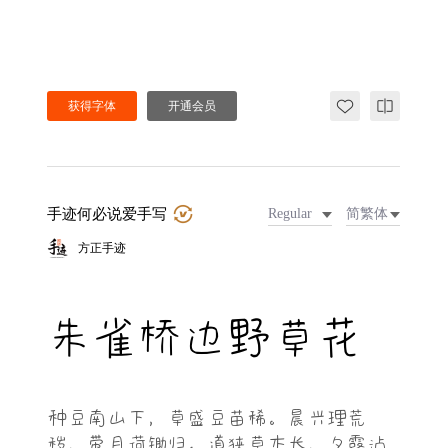
获得字体
开通会员
手迹何必说爱手写
Regular
简繁体
方正手迹
朱雀桥边野草花
种豆南山下，草盛豆苗稀。晨兴理荒
秽，带月荷锄归。道狭草木长，夕露沾