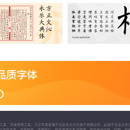
工具、字体管理工具。方正字库隶属于北京北大方正电子有限公司，起源于北京大学王
一向以字款丰富，品质精良，适用面广，能迅速满足客户需求，而在专业出版、印刷、包