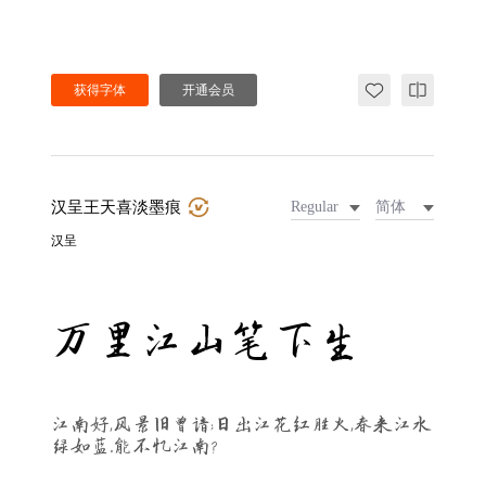
获得字体
开通会员
汉呈王天喜淡墨痕
Regular
简体
汉呈
万里江山笔下生
江南好，风景旧曾谙；日出江花红胜火，春来江水
绿如蓝。能不忆江南？