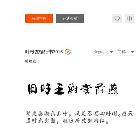
获得字体
开通会员
叶根友畅行书2016
Regular
简体
叶根友
旧时王谢堂前燕
毕竟西湖六月中，风光不与四时同。接天
莲叶无穷碧，映日荷花别样红。