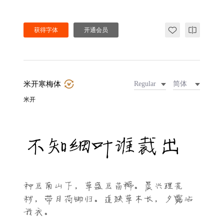
获得字体
开通会员
米开寒梅体
Regular
简体
米开
不知细叶谁裁出
种豆南山下，草盛豆苗稀。晨兴理荒
秽，带月荷锄归。道狭草木长，夕露沾
我衣。