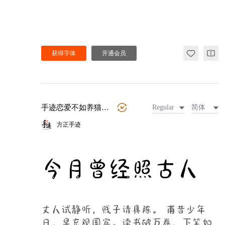
获得字体
开通会员
手迹恋爱不如养猫手写
Regular
简体
方正手迹
今月曾经照古人
丈人试静听，贱子请具陈。 甫昔少年
日，早充观国宾。读书破万卷，下笔如