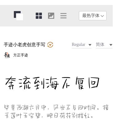
手迹小老虎创意手写
Regular
简体
方正手迹
奔流到海不复回
毕竟西湖六月中，风光不与四时同。接
天莲叶无穷碧，映日荷花别样红。