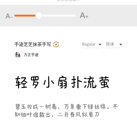
手迹芝芝抹茶手写
Regular
简体
方正手迹
轻罗小扇扑流萤
碧玉妆成一树高，万条垂下绿丝绦。不
知细叶谁裁出，二月春风似剪刀