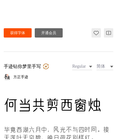
获得字体
开通会员
手迹钻你梦里手写
Regular
简体
方正手迹
何当共剪西窗烛
毕竟西湖六月中，风光不与四时同。接
天莲叶无穷碧，映日荷花别样红。