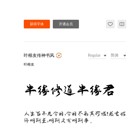
获得字体
开通会员
叶根友传神书风
Regular
简体
叶根友
半缘修道半缘君
人生百年几今日，今日不为真可惜！若言姑
待明朝至，明朝又有明朝事。