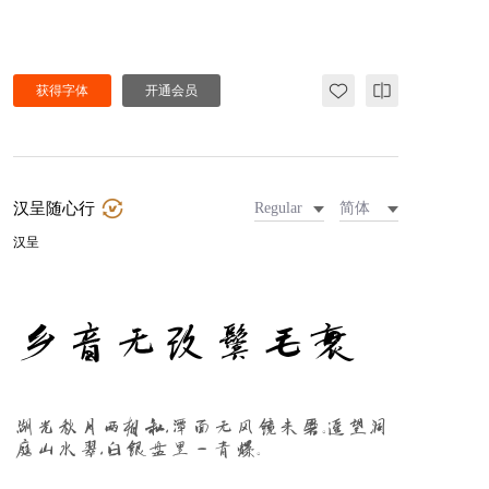
获得字体
开通会员
汉呈随心行
Regular
简体
汉呈
乡音无改鬓毛衰
湖光秋月两相和，潭面无风镜未磨。遥望洞
庭山水翠，白银盘里一青螺。