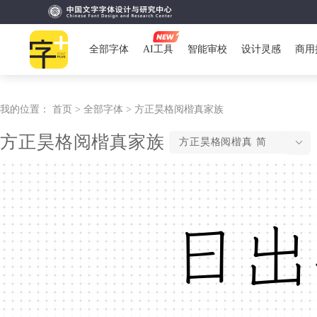
全部字体
AI工具
智能审校
设计灵感
商用
我的位置：
首页 >
全部字体 >
方正昊格阅楷真家族
方正昊格阅楷真家族
方正昊格阅楷真 简
日出