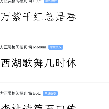
方正昊格阅楷真 简 Light
万紫千红总是春
方正昊格阅楷真 简 Medium
西湖歌舞几时休
方正昊格阅楷真 简 Bold