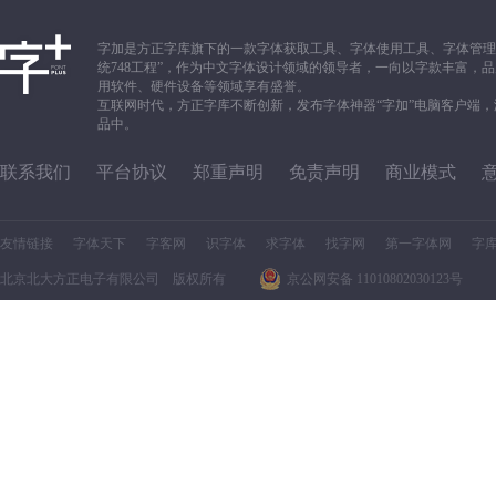
字加是方正字库旗下的一款字体获取工具、字体使用工具、字体管理
统748工程”，作为中文字体设计领域的领导者，一向以字款丰富
用软件、硬件设备等领域享有盛誉。
互联网时代，方正字库不断创新，发布字体神器“字加”电脑客户端
品中。
联系我们
平台协议
郑重声明
免责声明
商业模式
友情链接
字体天下
字客网
识字体
求字体
找字网
第一字体网
字
北京北大方正电子有限公司 版权所有
京公网安备 11010802030123号