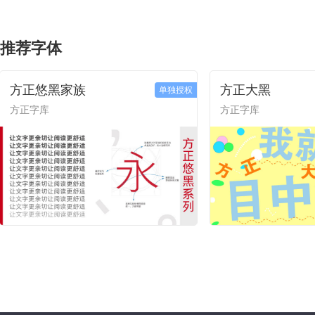
推荐字体
方正悠黑家族
方正大黑
单独授权
方正字库
方正字库