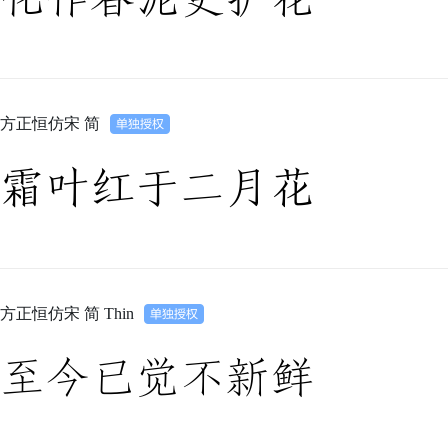
化作春泥更护花
方正恒仿宋 简
霜叶红于二月花
方正恒仿宋 简 Thin
至今已觉不新鲜