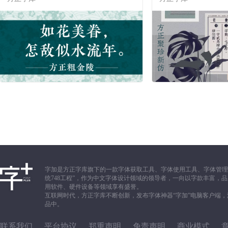
字加是方正字库旗下的一款字体获取工具、字体使用工具、字体管理
统748工程”，作为中文字体设计领域的领导者，一向以字款丰富
用软件、硬件设备等领域享有盛誉。
互联网时代，方正字库不断创新，发布字体神器“字加”电脑客户端
品中。
联系我们
平台协议
郑重声明
免责声明
商业模式