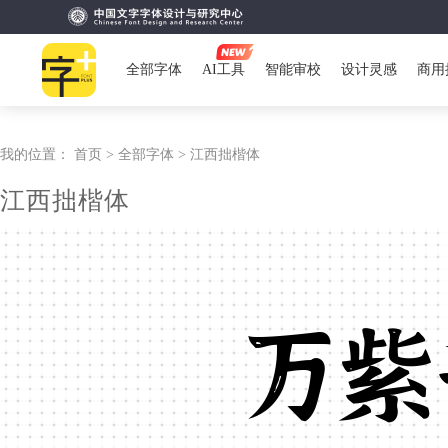
全部字体
AI工具
智能审校
设计灵感
商用
我的位置：
首页 >
全部字体 >
江西拙楷体
江西拙楷体
万紫