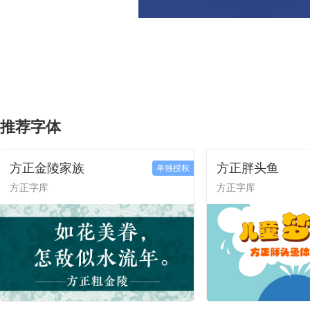
推荐字体
方正金陵家族
方正胖头鱼
单独授权
方正字库
方正字库