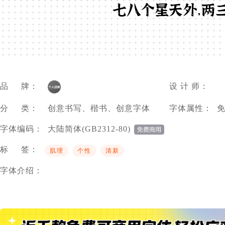
七八个星天外，两
品 牌：
设 计 师：
分 类：
创意书写、楷书、创意字体
字体属性：
字体编码：
大陆简体(GB2312-80)
标 签：
肌理
个性
清新
字体介绍：