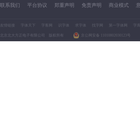
联系我们
平台协议
郑重声明
免责声明
商业模式
友情链接
字体天下
字客网
识字体
求字体
找字网
第一字体网
字
北京北大方正电子有限公司 版权所有
京公网安备 11010802030123号