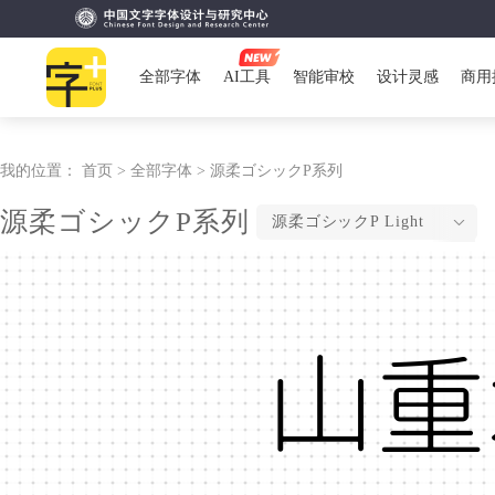
全部字体
AI工具
智能审校
设计灵感
商用
我的位置：
首页 >
全部字体 >
源柔ゴシックP系列
源柔ゴシックP系列
源柔ゴシックP Light
山重