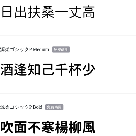
日出扶桑一丈高
源柔ゴシックP Medium
酒逢知己千杯少
源柔ゴシックP Bold
吹面不寒楊柳風