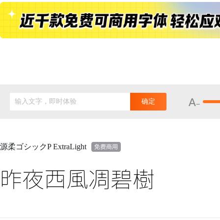
输入文字，即时体验
确定
源柔ゴシックP ExtraLight
昨夜西風凋碧樹