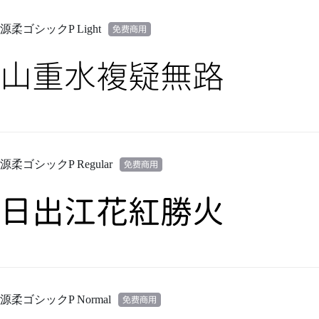
源柔ゴシックP Light
山重水複疑無路
源柔ゴシックP Regular
日出江花紅勝火
源柔ゴシックP Normal