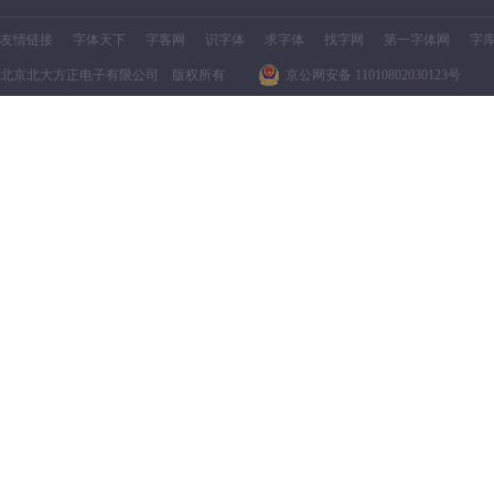
友情链接
字体天下
字客网
识字体
求字体
找字网
第一字体网
字
北京北大方正电子有限公司 版权所有
京公网安备 11010802030123号