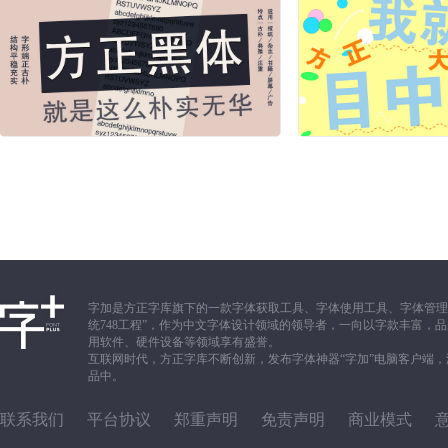
字加是方正字库旗下的一款字体获取工具、字体使用工具、字体管理
统748工程”，作为中文字体设计领域的领导者，一向以字款丰富
用软件、硬件设备等领域享有盛誉。
互联网时代，方正字库不断创新，发布字体神器“字加”电脑客户端
品中。
联系我们
平台协议
郑重声明
免责声明
商业模式