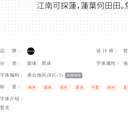
江南可採蓮，蓮葉何田田。
品 牌：
设 计 师：
分 类：
圆体、黑体
字体属性：
字体编码：
港台地区(BIG-5)
标 签：
商务
圆角
现代
圆润
可爱
简约
柔
字体介绍：
暂无