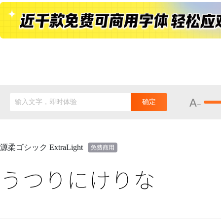
输入文字，即时体验
确定
源柔ゴシック ExtraLight
うつりにけりな