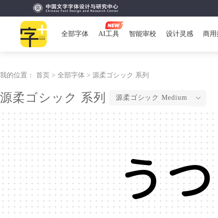
全部字体
AI工具
智能审校
设计灵感
商用
我的位置：
首页 >
全部字体 >
源柔ゴシック 系列
源柔ゴシック 系列
源柔ゴシック Medium
うつ