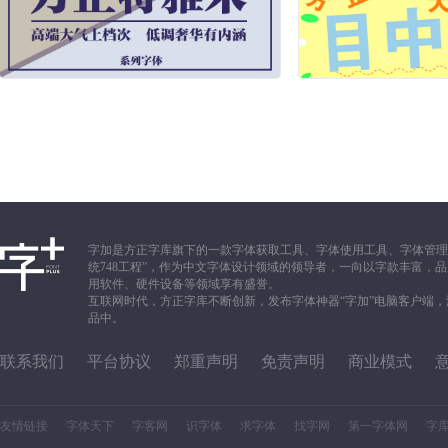
字加是方正字库旗下的一款字体获取工具、字体使用工具、字体管理
统748工程”，作为中文字体设计领域的领导者，一向以字款丰富
用软件、硬件设备等领域享有盛誉。
互联网时代，方正字库不断创新，发布字体神器“字加”电脑客户端
品中。
联系我们
平台协议
郑重声明
免责声明
商业模式
友情链接
字体天下
字客网
识字体
求字体
找字网
第一字体网
字