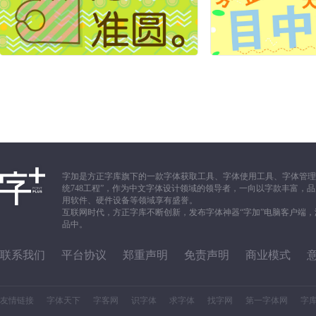
字加是方正字库旗下的一款字体获取工具、字体使用工具、字体管理
统748工程”，作为中文字体设计领域的领导者，一向以字款丰富
用软件、硬件设备等领域享有盛誉。
互联网时代，方正字库不断创新，发布字体神器“字加”电脑客户端
品中。
联系我们
平台协议
郑重声明
免责声明
商业模式
友情链接
字体天下
字客网
识字体
求字体
找字网
第一字体网
字