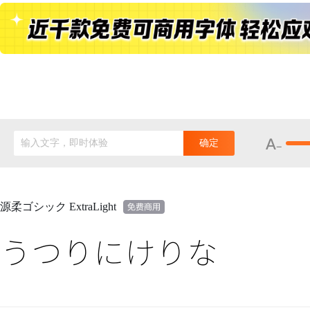
输入文字，即时体验
确定
源柔ゴシック ExtraLight
うつりにけりな