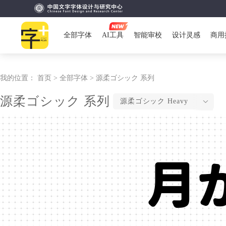
全部字体
AI工具
智能审校
设计灵感
商用
我的位置：
首页 >
全部字体 >
源柔ゴシック 系列
源柔ゴシック 系列
源柔ゴシック Heavy
月