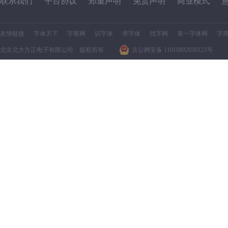
联系我们
平台协议
郑重声明
免责声明
商业模式
友情链接
字体天下
字客网
识字体
求字体
找字网
第一字体网
字
北京北大方正电子有限公司 版权所有
京公网安备 11010802030123号