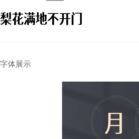
梨花满地不开门
字体展示