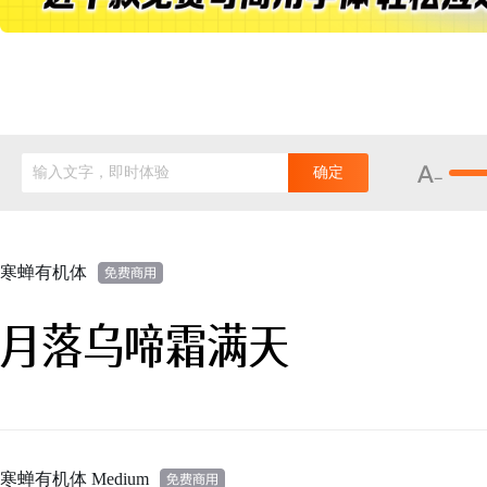
输入文字，即时体验
确定
寒蝉有机体
月落乌啼霜满天
寒蝉有机体 Medium