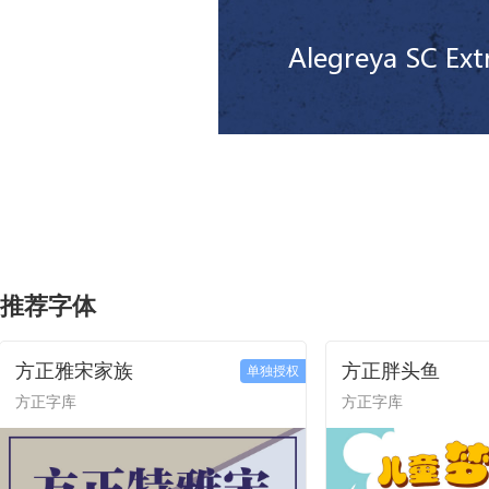
推荐字体
方正雅宋家族
方正胖头鱼
单独授权
方正字库
方正字库