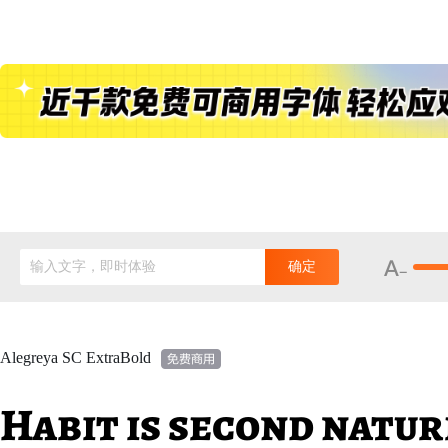
输入文字，即时体验
确定
Alegreya SC ExtraBold
Habit is second natur