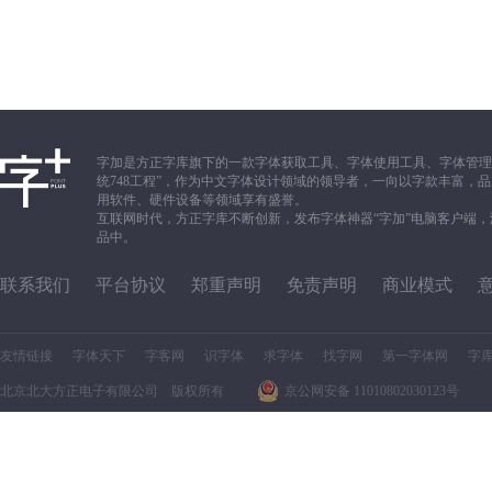
字加是方正字库旗下的一款字体获取工具、字体使用工具、字体管理
统748工程”，作为中文字体设计领域的领导者，一向以字款丰富
用软件、硬件设备等领域享有盛誉。
互联网时代，方正字库不断创新，发布字体神器“字加”电脑客户端
品中。
联系我们
平台协议
郑重声明
免责声明
商业模式
友情链接
字体天下
字客网
识字体
求字体
找字网
第一字体网
字
北京北大方正电子有限公司 版权所有
京公网安备 11010802030123号