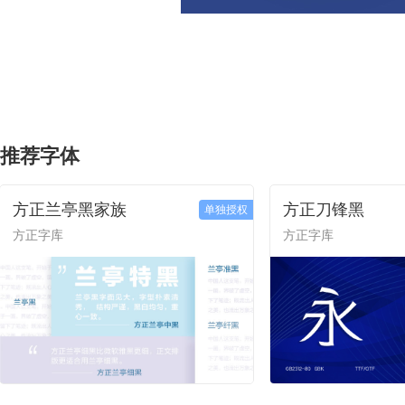
推荐字体
方正兰亭黑家族
方正刀锋黑
单独授权
方正字库
方正字库