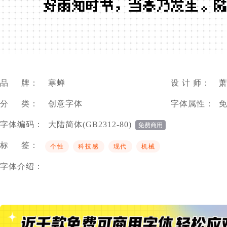
好雨知时节，当春乃发生。
品 牌：
寒蝉
设 计 师：
萧
分 类：
创意字体
字体属性：
字体编码：
大陆简体(GB2312-80)
标 签：
个性
科技感
现代
机械
字体介绍：