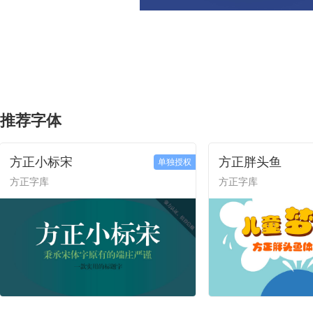
推荐字体
方正小标宋
方正胖头鱼
单独授权
方正字库
方正字库