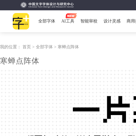
全部字体
AI工具
智能审校
设计灵感
商用
我的位置：
首页 >
全部字体 >
寒蝉点阵体
寒蝉点阵体
一片