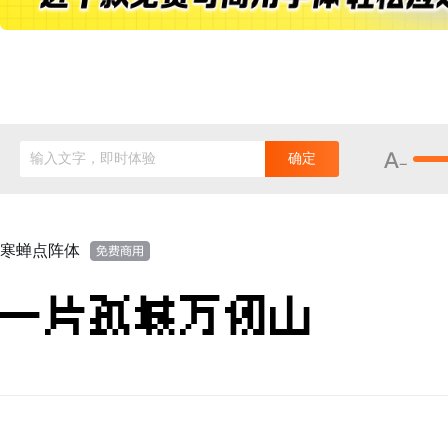
输入文字，即时体验
确定
寒蝉点阵体
一片孤城万仞山