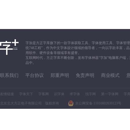
字加是方正字库旗下的一款字体获取工具、字体使用工具、字体管理
统748工程”，作为中文字体设计领域的领导者，一向以字款丰富
用软件、硬件设备等领域享有盛誉。
互联网时代，方正字库不断创新，发布字体神器“字加”电脑客户端
品中。
联系我们
平台协议
郑重声明
免责声明
商业模式
友情链接
字体天下
字客网
识字体
求字体
找字网
第一字体网
字
北京北大方正电子有限公司 版权所有
京公网安备 11010802030123号