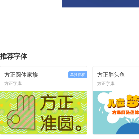
推荐字体
方正圆体家族
方正胖头鱼
单独授权
方正字库
方正字库