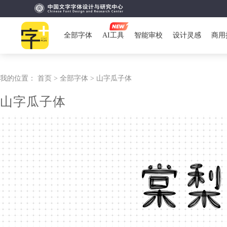
全部字体
AI工具
智能审校
设计灵感
商用
我的位置：
首页 >
全部字体 >
山字瓜子体
山字瓜子体
棠