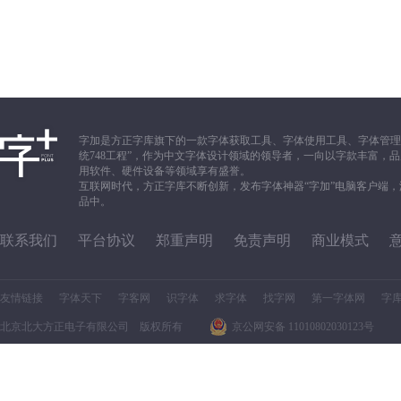
字加是方正字库旗下的一款字体获取工具、字体使用工具、字体管理
统748工程”，作为中文字体设计领域的领导者，一向以字款丰富
用软件、硬件设备等领域享有盛誉。
互联网时代，方正字库不断创新，发布字体神器“字加”电脑客户端
品中。
联系我们
平台协议
郑重声明
免责声明
商业模式
友情链接
字体天下
字客网
识字体
求字体
找字网
第一字体网
字
北京北大方正电子有限公司 版权所有
京公网安备 11010802030123号