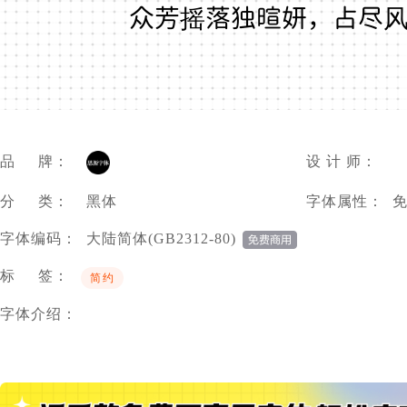
众芳摇落独暄妍，占尽
品 牌：
设 计 师：
分 类：
黑体
字体属性：
字体编码：
大陆简体(GB2312-80)
标 签：
简约
字体介绍：