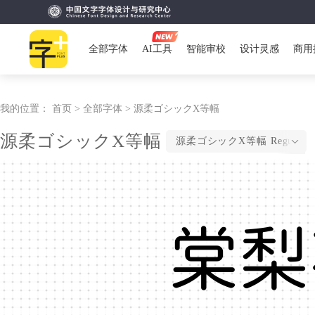
全部字体
AI工具
智能审校
设计灵感
商用
我的位置：
首页 >
全部字体 >
源柔ゴシックX等幅
源柔ゴシックX等幅
源柔ゴシックX等幅 Regular
棠梨