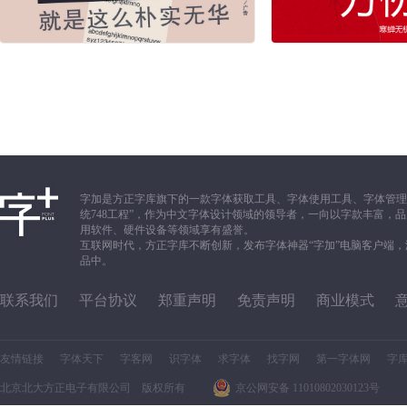
字加是方正字库旗下的一款字体获取工具、字体使用工具、字体管理
统748工程”，作为中文字体设计领域的领导者，一向以字款丰富
用软件、硬件设备等领域享有盛誉。
互联网时代，方正字库不断创新，发布字体神器“字加”电脑客户端
品中。
联系我们
平台协议
郑重声明
免责声明
商业模式
友情链接
字体天下
字客网
识字体
求字体
找字网
第一字体网
字
北京北大方正电子有限公司 版权所有
京公网安备 11010802030123号