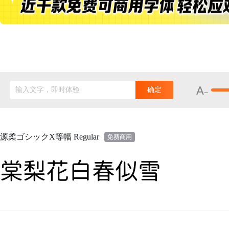
输入文字，即时体验
确定
源柔ゴシックX等幅 Regular
棠梨花白春似雪