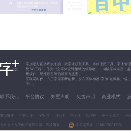
字加是方正字库旗下的一款字体获取工具、字体使用工具、字体管理
统748工程”，作为中文字体设计领域的领导者，一向以字款丰富
用软件、硬件设备等领域享有盛誉。
互联网时代，方正字库不断创新，发布字体神器“字加”电脑客户端
品中。
联系我们
平台协议
郑重声明
免责声明
商业模式
友情链接
字体天下
字客网
识字体
求字体
找字网
第一字体网
字
北京北大方正电子有限公司 版权所有
京公网安备 11010802030123号