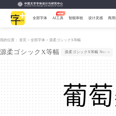
全部字体
AI工具
智能审校
设计灵感
商用
我的位置：
首页 >
全部字体 >
源柔ゴシックX等幅
源柔ゴシックX等幅
源柔ゴシックX等幅 Normal
葡萄