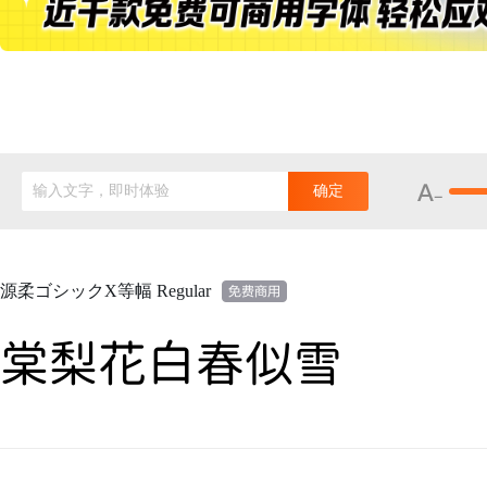
输入文字，即时体验
确定
源柔ゴシックX等幅 Regular
棠梨花白春似雪