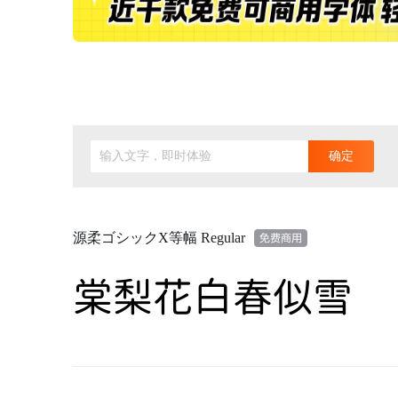
输入文字，即时体验
确定
源柔ゴシックX等幅 Regular
棠梨花白春似雪