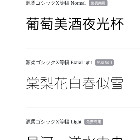
源柔ゴシックX等幅 Normal
葡萄美酒夜光杯
源柔ゴシックX等幅 ExtraLight
棠梨花白春似雪
源柔ゴシックX等幅 Light