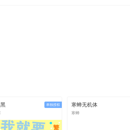
大黑
寒蝉无机体
单独授权
库
寒蝉