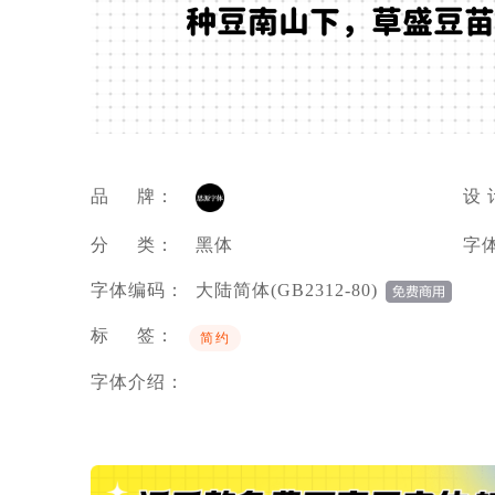
种豆南山下，草盛豆苗
品 牌：
设 
分 类：
黑体
字
字体编码：
大陆简体(GB2312-80)
标 签：
简约
字体介绍：