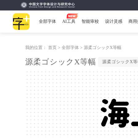
全部字体
AI工具
智能审校
设计灵感
商用
我的位置：
首页 >
全部字体 >
源柔ゴシックX等幅
源柔ゴシックX等幅
源柔ゴシックX等幅
海