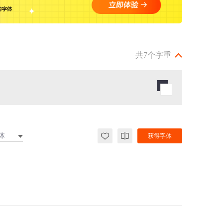
共7个字重
体
获得字体