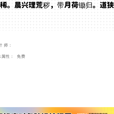
稀。晨兴理荒秽，带月荷锄归。道狭
计 师：
体属性：
免费