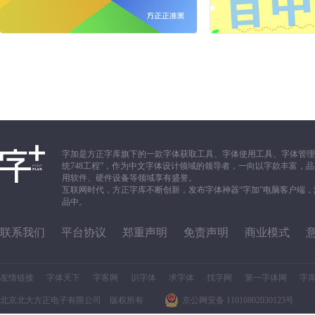
字加是方正字库旗下的一款字体获取工具、字体使用工具、字体管理
统748工程”，作为中文字体设计领域的领导者，一向以字款丰富
用软件、硬件设备等领域享有盛誉。
互联网时代，方正字库不断创新，发布字体神器“字加”电脑客户端
品中。
联系我们
平台协议
郑重声明
免责声明
商业模式
友情链接
字体天下
字客网
识字体
求字体
找字网
第一字体网
字
北京北大方正电子有限公司 版权所有
京公网安备 11010802030123号