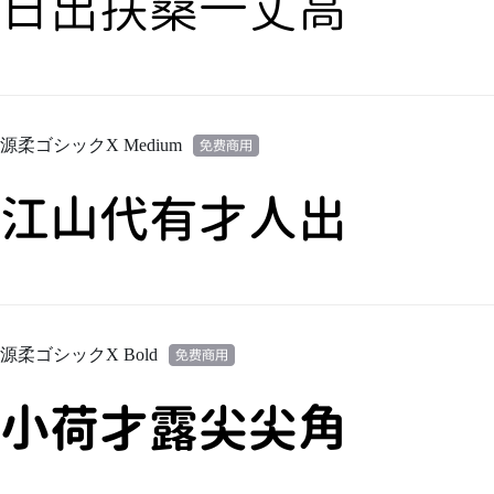
日出扶桑一丈高
源柔ゴシックX Medium
江山代有才人出
源柔ゴシックX Bold
小荷才露尖尖角