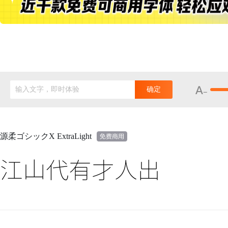
输入文字，即时体验
确定
源柔ゴシックX ExtraLight
江山代有才人出