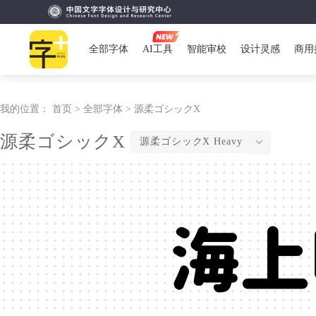
全部字体
AI工具
智能审校
设计灵感
商用
我的位置：
首页 >
全部字体 >
源柔ゴシックX
源柔ゴシックX
源柔ゴシックX Heavy
海上