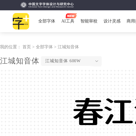
全部字体
AI工具
智能审校
设计灵感
商用
我的位置：
首页 >
全部字体 >
江城知音体
江城知音体
江城知音体 600W
春江