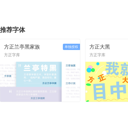
推荐字体
方正兰亭黑家族
方正大黑
单独授权
方正字库
方正字库