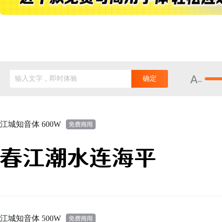
输入文字，即时体验
确定
江城知音体 600W
春江潮水连海平
江城知音体 500W