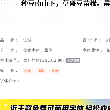
种豆南山下，草盛豆苗稀。
品 牌：
江城
设 计 师：
分 类：
创意字体、黑体
字体属性：
字体编码：
大陆简体(GB2312-80)
标 签：
现代
圆润
简约
字体介绍：