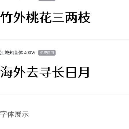
竹外桃花三两枝
江城知音体 400W
海外去寻长日月
字体展示