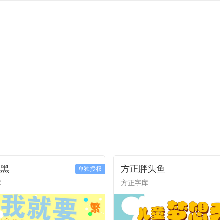
大黑
方正胖头鱼
单独授权
库
方正字库