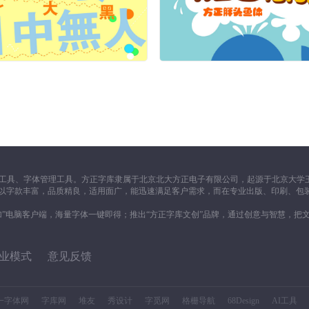
工具、字体管理工具。方正字库隶属于北京北大方正电子有限公司，起源于北京大学王
一向以字款丰富，品质精良，适用面广，能迅速满足客户需求，而在专业出版、印刷、包
加”电脑客户端，海量字体一键即得；推出“方正字库文创”品牌，通过创意与智慧，把
业模式
意见反馈
一字体网
字库网
堆友
秀设计
字觅网
格栅导航
68Design
AI工具