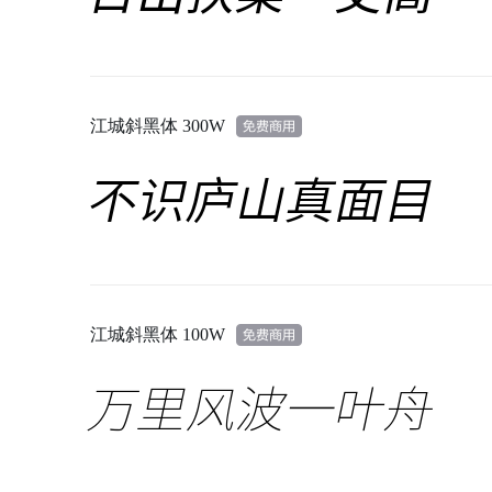
江城斜黑体 300W
不识庐山真面目
江城斜黑体 100W
万里风波一叶舟