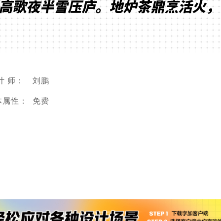
高歌夜半雪压庐。地炉茶鼎烹活火，
计 师：
刘鹏
体属性：
免费