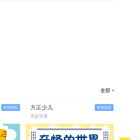
全部 +
方正少儿
单独授权
单独授权
方正字库