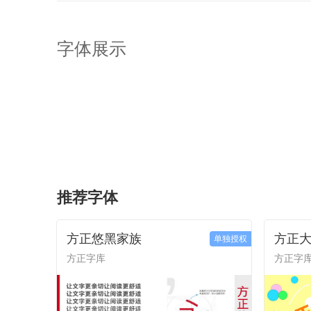
字体展示
推荐字体
方正悠黑家族
方正
单独授权
方正字库
方正字