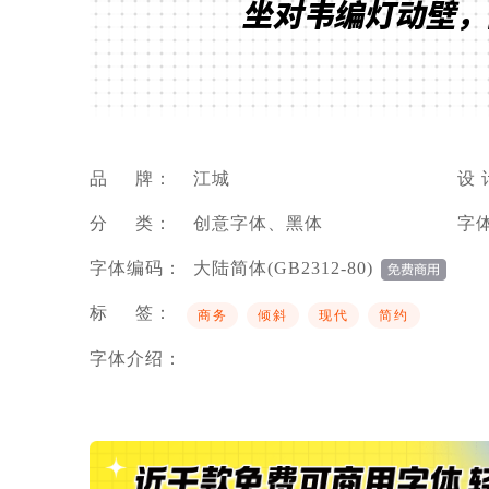
坐对韦编灯动壁，
品 牌：
江城
设 
分 类：
创意字体、黑体
字
字体编码：
大陆简体(GB2312-80)
标 签：
商务
倾斜
现代
简约
字体介绍：