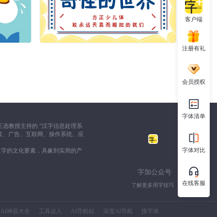
客户端
注册有礼
会员授权
字体清单
选教授主持的 “汉字信息处理系
装、广告、互联网、操作系统、应
字体对比
文字的文化要素，具象到实用的产
字加公众号
在线客服
了解更多用字技巧
AI神器大全
工具达人
AI导航站
深度AI导航
搜字体