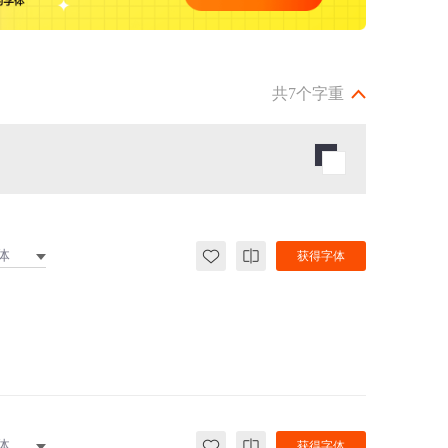
共7个字重
体
获得字体
体
获得字体