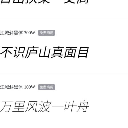
江城斜黑体 300W
不识庐山真面目
江城斜黑体 100W
万里风波一叶舟