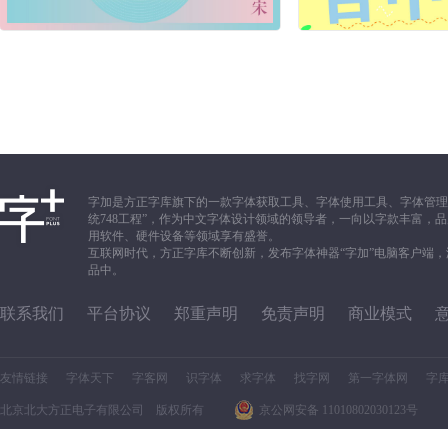
字加是方正字库旗下的一款字体获取工具、字体使用工具、字体管理
统748工程”，作为中文字体设计领域的领导者，一向以字款丰富
用软件、硬件设备等领域享有盛誉。
互联网时代，方正字库不断创新，发布字体神器“字加”电脑客户端
品中。
联系我们
平台协议
郑重声明
免责声明
商业模式
友情链接
字体天下
字客网
识字体
求字体
找字网
第一字体网
字
北京北大方正电子有限公司 版权所有
京公网安备 11010802030123号