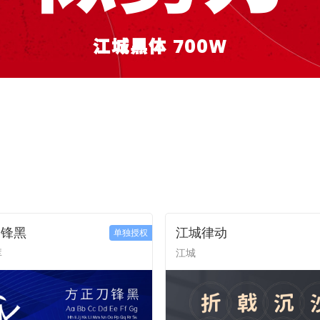
刀锋黑
江城律动
单独授权
库
江城