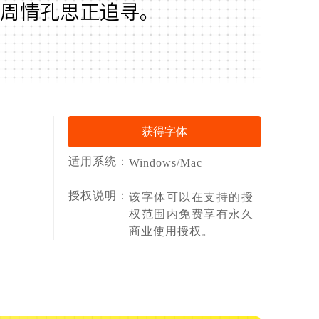
周情孔思正追寻。
获得字体
适用系统：
Windows/Mac
授权说明：
该字体可以在支持的授
权范围内免费享有永久
商业使用授权。