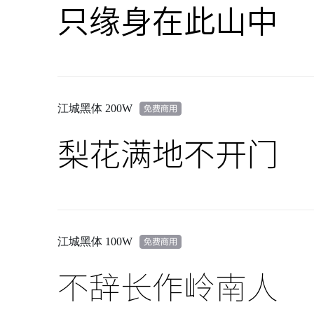
只缘身在此山中
江城黑体 200W
梨花满地不开门
江城黑体 100W
不辞长作岭南人