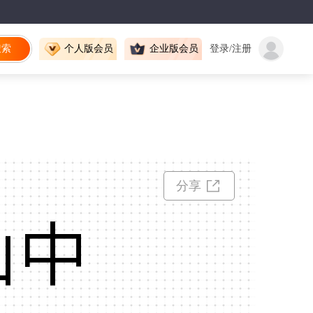
搜索
个人版会员
企业版会员
登录/注册
分享
山中