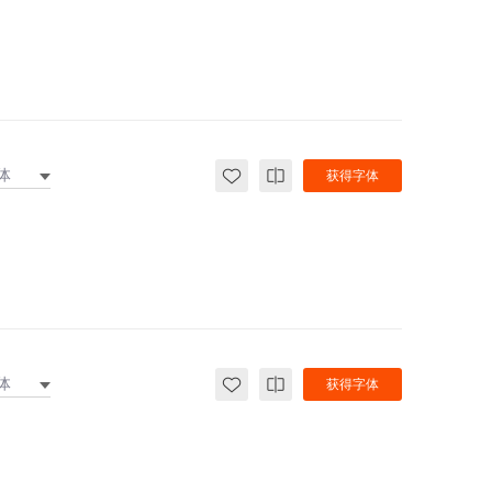
体
获得字体
体
获得字体