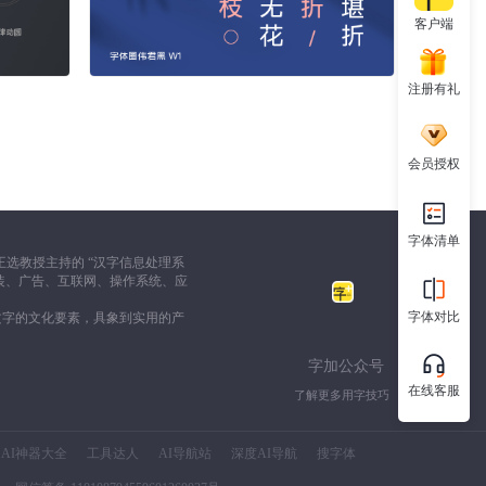
客户端
注册有礼
会员授权
字体清单
选教授主持的 “汉字信息处理系
装、广告、互联网、操作系统、应
字体对比
文字的文化要素，具象到实用的产
字加公众号
在线客服
了解更多用字技巧
AI神器大全
工具达人
AI导航站
深度AI导航
搜字体