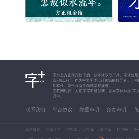
字加是方正字库旗下的一款字体获取工具、字体使用
统748工程”，作为中文字体设计领域的领导者，
用软件、硬件设备等领域享有盛誉。
互联网时代，方正字库不断创新，发布字体神器“字
品中。
联系我们
平台协议
郑重声明
免责声明
商
友情链接
字体天下
字客网
识字体
求字体
找字网
第