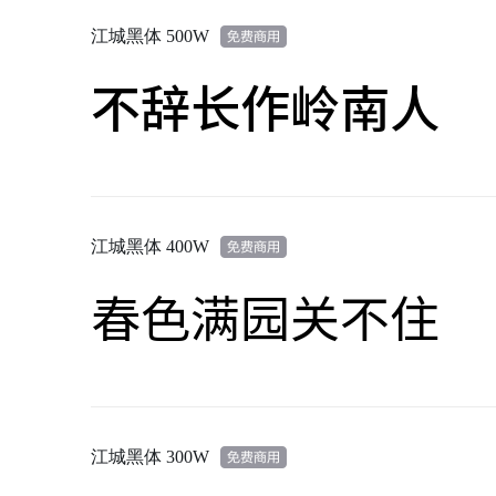
江城黑体 500W
不辞长作岭南人
江城黑体 400W
春色满园关不住
江城黑体 300W