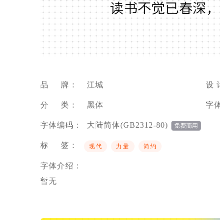
读书不觉已春深，
品 牌：
江城
设 
分 类：
黑体
字
字体编码：
大陆简体(GB2312-80)
标 签：
现代
力量
简约
字体介绍：
暂无