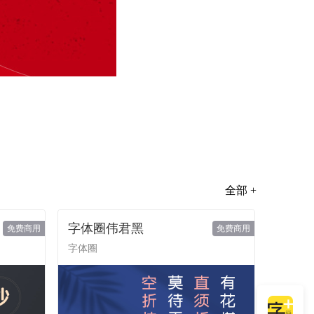
全部 +
字体圈伟君黑
免费商用
免费商用
字体圈