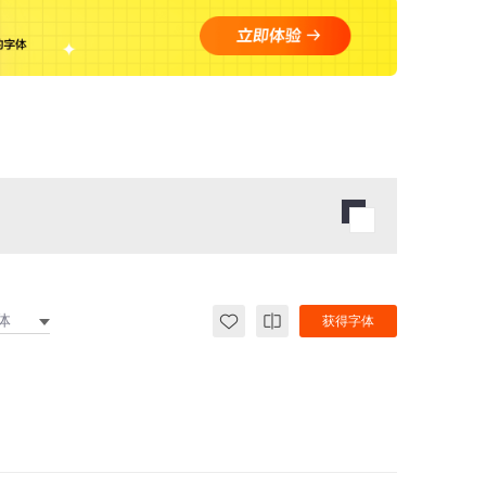
体
获得字体